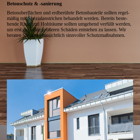
Beton­schutz & -sanie­rung
Beton­oberflächen und erd­berührte Beton­bau­teile sollten regel­
mäßig mit Spezial­anstrichen behan­delt wer­den. Bereits beste­
hende Risse und Hohl­räume sollten umge­hend ver­füllt wer­den,
um erst gar keine größe­ren Schä­den ent­stehen zu lassen. Wir
bera­ten Sie gerne hinsicht­lich sinn­voller Schutz­maß­nahmen.