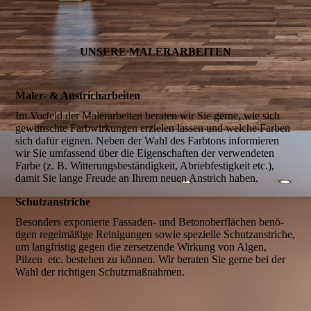
UNSERE MALER­ARBEITEN
Maler- & Anstrich­arbeiten
Im Vorfeld der Maler­arbeiten beraten wir Sie gerne, wie sich
gewün­schte Farb­wirkun­gen erzie­len lassen und welche Far­ben
sich dafür eignen. Neben der Wahl des Farb­tons informie­ren
wir Sie umfas­send über die Eigen­schaften der ver­wen­deten
Farbe (z. B. Witte­rungs­­beständig­keit, Abrieb­festig­keit etc.),
damit Sie lange Freude an Ihrem neuen Anstrich haben.
Schutz­anstriche
Besonders expo­nierte Fassa­den- und Beton­ober­flächen benö­
tigen regel­mäßige Reini­gungen sowie spezielle Schutz­anstriche,
um lang­fristig gegen die zersetzende Wirkung von Algen,
Pilzen etc. bestehen zu können. Wir bera­ten Sie gerne bei der
Wahl der richti­gen Schutz­maß­nahmen.