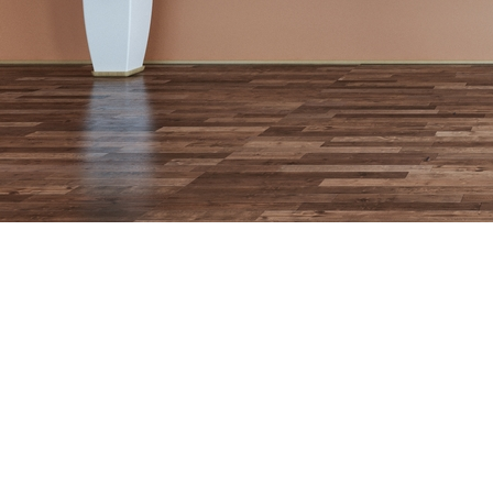
39
Cookie-Einstellungen
Diese Webseite verwendet Cookies, um Besuchern ein optimales
Nutzererlebnis zu bieten. Bestimmte Inhalte von Drittanbietern werden
nur angezeigt, wenn die entsprechende Option aktiviert ist. Die
Datenverarbeitung kann dann auch in einem Drittland erfolgen.
Weitere Informationen hierzu in der Datenschutzerklärung.
Technisch notwendige
Diese Cookies sind zum Betrieb der Webseite notwendig, z.B. zum
Schutz vor Hackerangriffen und zur Gewährleistung eines
konsistenten und der Nachfrage angepassten Erscheinungsbilds der
Seite.